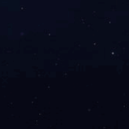
交通枢纽
闻
工程
人力资
水利水电
源
工程
联系我
工业防腐
们
工程
机场码头
工程
016647号-1
页版登录入口
|
星空手机注册
|
三亿注册线上平台_三亿（中国）