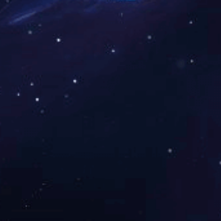
云南丘北普者黑高铁站枢纽
服务热线：027-87603010
邮箱：sale@haoshengjc.com
地址：武汉市洪山区文化大道555号融创智谷A7-9