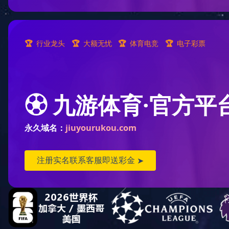
云南丘北普者黑高铁
一期
项目一期位于丘北县普者黑高铁片区，项目用地
㎡，约为33.25亩，项目总建筑面积为5367
积为13310.53㎡，地上总建筑面积为4036
站片区配套用房，地下为机动车车库及设备
为29.35㎡，地下负一层标高-6.0m。