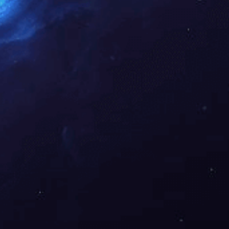
四姑娘山山地轨道交通