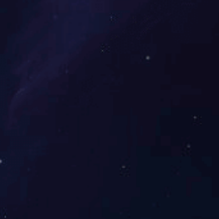
站项目一期
重庆渝黔复线
关于昊
世界杯（中
世界杯平
世界
盛
国）
台
国）
企业简
新材料事业
裂缝控制
科研
介
部
材料
科研
荣誉资
城市更新事
混凝土外
科研